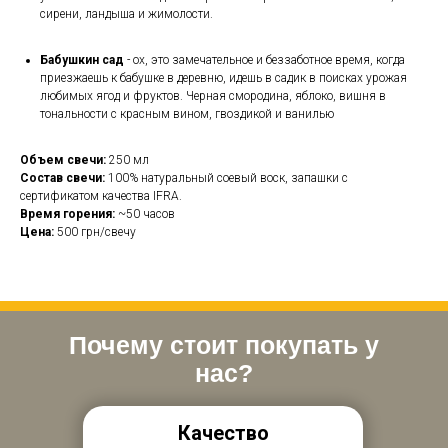
сирени, ландыша и жимолости.
Бабушкин сад
- ох, это замечательное и беззаботное время, когда
приезжаешь к бабушке в деревню, идешь в садик в поисках урожая
любимых ягод и фруктов. Черная смородина, яблоко, вишня в
тональности с красным вином, гвоздикой и ванилью
Объем свечи:
250 мл
Состав свечи:
100% натуральный соевый воск, запашки с
сертификатом качества IFRA.
Время горения:
~50 часов
Цена:
500 грн/свечу
Почему стоит покупать у
нас?
Качество