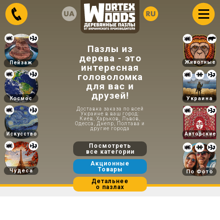
Пазлы из
дерева - это
Животные
Пейзаж
интересная
головоломка
для вас и
друзей!
Украина
Космос
Доставка заказа по всей
Украине в ваш город:
Киев, Харьков, Львов,
Одесса, Днепр, Полтава и
другие города
Искусство
Авторские
Посмотреть
все категории
Акционные
Товары
Чудеса
По Фото
Детальнее
о пазлах