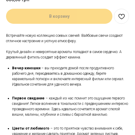
В корзину
Встречайте новую коллекцию соевых свечей. Вайбовые свечи создают
отличное настроение и уютную атмосферу.
Крутый дизайн и невероятные ароматы попадают в самое сердечко. А
деревянный фитиль создает эффект камина.
Вечер киношки
– вы приходите домой после продуктивного
рабочего дня, переодеваетесь в домашнюю одежду, берете
карамельный попкорн и включаете интересный фильм или сериал.
Идеальное сочетание для удачного вечера.
Первое свидание
– каждый из нас помнит это ощущение первого
свидания! Легкое волнение в тональности с предвкушением интересно
проведенного времени. Здесь идеально сочетается аромат спелой
вишни, малины, клубники и сливы с бархатной ванилью.
Цветы от любимого
– это то приятное чувство внимания к себе,
уважение и желание сделать приятное. Аромат зеленых листьев,