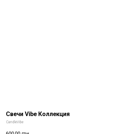
Свечи Vibe Коллекция
CandleVibe
600,00
грн