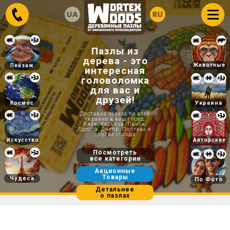
Пазлы из
дерева - это
Животные
Пейзаж
интересная
головоломка
для вас и
друзей!
Украина
Космос
Доставка заказа по всей
Украине в ваш город:
Киев, Харьков, Львов,
Одесса, Днепр, Полтава и
другие города
Искусство
Авторские
Посмотреть
все категории
Акционные
Товары
Чудеса
По Фото
Детальнее
о пазлах