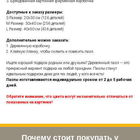
3. Брендованная картонная фирменная коробочка
Доступные к заказу размеры:
S Размер: 20х30 см (126 деталей)
M Размер: 30х40 см (256 деталей)
L Размер: 40х50 см (426 деталей)
Дополнительно можно заказать:
1. Деревянную коробочку.
2. Клейкую пленку, чтобы склеить и повесить пазл.
Ищете хороший подарок родным или друзьям? Деревянный пазл — это
прекрасный вариант подарка на любой праздник. Пазлы станут
идеальным подарком даже для тех людей, у кого всё есть!
Пазлы изготавливаются индивидуально сроком от 2 до 5 рабочих
дней.
Обратите внимание, что цвета могут незначительно отличаться от
показанных на картинке!
Почему стоит покупать у