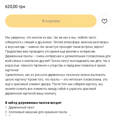
620,00
грн
В корзину
Мы уверенны, что многие из вас, так же как и мы, любите часто
собираться с семьей и друзьями. Теплая атмосфера, важные разговоры
и вкусная еда — именно так зачастую проходят такие встречи, верно?
Предлагаем вам проводить это время ещё веселее и интереснее.
Деревянные пазлы — очень интересная и увлекательная головоломка для
всей семьи и компании друзей! Пазлы могут выкладывать как дети, так и
взрослые. Немного терпения и упорства и перед вам появиться яркая
картинка!
Удивительно, как из россыпи деревянных пазлинок можно выложить
целую картину! Кроме того, что пазлы — это неплохая головоломка, это
ещё и красивый элемент декора. После того как соберете картину, вы
можете склеить все элементы между собой и украсить красивой
деревянной картиной вашу комнату.
В набор деревянных пазлов входит:
1. Деревянный пазл
2. Хлопковый мешочек для хранения пазла