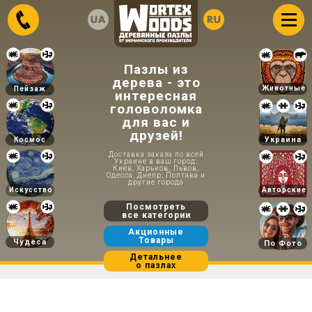
Пазлы из
дерева - это
Животные
Пейзаж
интересная
головоломка
для вас и
друзей!
Украина
Космос
Доставка заказа по всей
Украине в ваш город:
Киев, Харьков, Львов,
Одесса, Днепр, Полтава и
другие города
Искусство
Авторские
Посмотреть
все категории
Акционные
Товары
Чудеса
По Фото
Детальнее
о пазлах